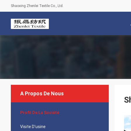
Shaoxing Zhenlei Textile Co., Ltd.
A Propos De Nous
S
Profil De La Société
Visite D'usine