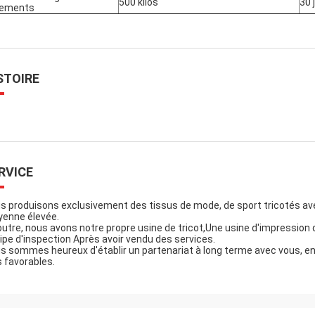
500 kilos
30 
tements
STOIRE
RVICE
s produisons exclusivement des tissus de mode, de sport tricotés ave
enne élevée.
outre, nous avons notre propre usine de tricot,Une usine d'impression 
ipe d'inspection Après avoir vendu des services.
s sommes heureux d'établir un partenariat à long terme avec vous, en t
s favorables.