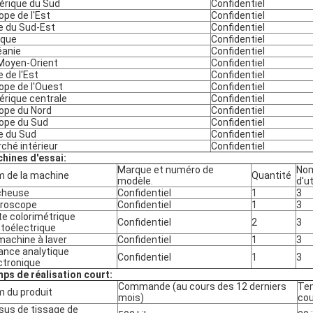
rique du Sud
Confidentiel
ope de l'Est
Confidentiel
e du Sud-Est
Confidentiel
ique
Confidentiel
anie
Confidentiel
Moyen-Orient
Confidentiel
e de l'Est
Confidentiel
ope de l'Ouest
Confidentiel
rique centrale
Confidentiel
ope du Nord
Confidentiel
ope du Sud
Confidentiel
e du Sud
Confidentiel
ché intérieur
Confidentiel
hines d'essai:
Marque et numéro de
Nom
 de la machine
Quantité
modèle.
d'ut
cheuse
Confidentiel
1
3
roscope
Confidentiel
1
3
te colorimétrique
Confidentiel
2
3
toélectrique
machine à laver
Confidentiel
1
3
ance analytique
Confidentiel
1
3
ctronique
ps de réalisation court:
Commande (au cours des 12 derniers
Tem
 du produit
mois)
cou
sus de tissage de