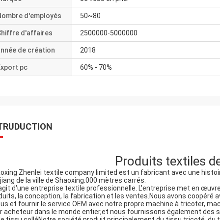
Nombre d'employés
50~80
hiffre d'affaires
2500000-5000000
nnée de création
2018
xport pc
60% - 70%
TRUDUCTION
Produits textiles d
oxing Zhenlei textile company limited est un fabricant avec une histoir
jiang de la ville de Shaoxing.000 mètres carrés.
s'agit d'une entreprise textile professionnelle. L'entreprise met en œu
duits, la conception, la fabrication et les ventes.Nous avons coopéré
sus et fournir le service OEM avec notre propre machine à tricoter, m
r acheteur dans le monde entier,et nous fournissons également des ser
de tissu colléNotre société produit principalement du tissu tricoté, du ti