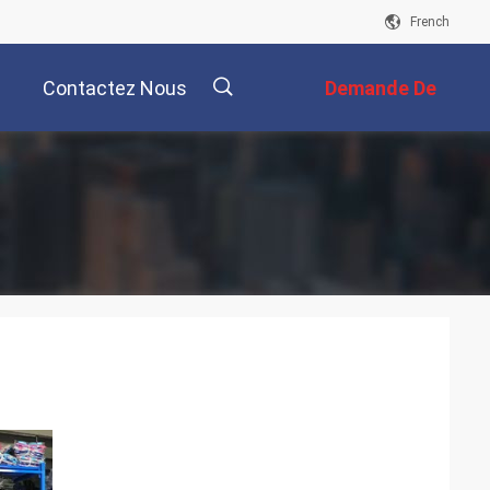
French
Contactez Nous
Demande De
Soumission
描
述