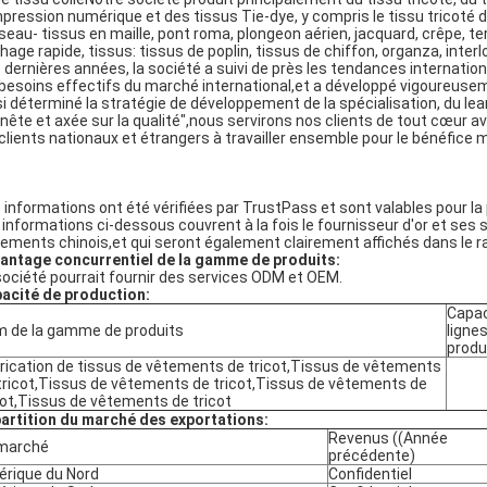
mpression numérique et des tissus Tie-dye, y compris le tissu tricoté de
iseau- tissus en maille, pont roma, plongeon aérien, jacquard, crêpe, terr
hage rapide, tissus: tissus de poplin, tissus de chiffon, organza, interlo
 dernières années, la société a suivi de près les tendances internat
 besoins effectifs du marché international,et a développé vigoureuseme
si déterminé la stratégie de développement de la spécialisation, du lean
nête et axée sur la qualité",nous servirons nos clients de tout cœur
 clients nationaux et étrangers à travailler ensemble pour le bénéfi
 informations ont été vérifiées par TrustPass et sont valables pour la
 informations ci-dessous couvrent à la fois le fournisseur d'or et ses 
lements chinois,et qui seront également clairement affichés dans le 
vantage concurrentiel de la gamme de produits:
société pourrait fournir des services ODM et OEM.
acité de production:
Capac
 de la gamme de produits
ligne
produ
rication de tissus de vêtements de tricot,Tissus de vêtements
tricot,Tissus de vêtements de tricot,Tissus de vêtements de
cot,Tissus de vêtements de tricot
artition du marché des exportations:
Revenus ((Année
marché
précédente)
rique du Nord
Confidentiel