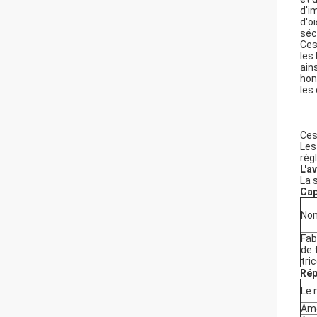
d'i
d'o
séc
Ces
les
ain
hon
les
Ces
Les
règ
L'a
La 
Cap
Nom
Fab
de 
tri
Rép
Le 
Amé