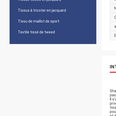
Tissus à tricoter en jacquard
C
Tissu de maillot de sport
a
Textile tissé de tweed
E
IN
Sha
pao
Il 
pro
tis
pou
et 