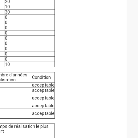
20
10
30
0
0
0
0
0
0
0
0
0
10
bre d'années
Condition
ilisation
acceptable
acceptable
acceptable
acceptable
acceptable
ps de réalisation le plus
rt