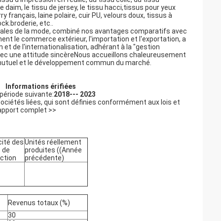
 daim, le tissu de jersey, le tissu hacci,tissus pour yeux
y français, laine polaire, cuir PU, velours doux, tissus à
ck.broderie, etc..
ionales de la mode, combiné nos avantages comparatifs avec
nt le commerce extérieur, l'importation et l'exportation, a
 et de l'internationalisation, adhérant à la "gestion
 avec une attitude sincèreNous accueillons chaleureusement
ce mutuel et le développement commun du marché.
Informations érifiées
 période suivante:
20
18
--- 202
3
sociétés liées, qui sont définies conformément aux lois et
rapport complet >>
ité des
Unités réellement
s de
produites ((Année
ction
précédente)
Revenus totaux (%)
30