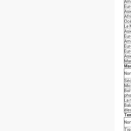
Amé
Eur
Asi
Afr
Océ
Le 
Asi
Eur
Amé
Eur
Eur
Asi
Mar
Mac
Nom
Sé
Mic
Boî
pho
La 
Bal
éle
Tem
Nom
Tis