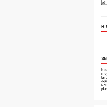
vê
HI
、
SE
Nou
moy
En 
équ
Nou
plu