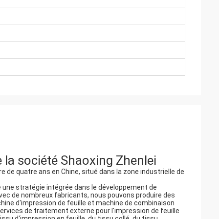
e la société Shaoxing Zhenlei
e de quatre ans en Chine, situé dans la zone industrielle de
vre une stratégie intégrée dans le développement de
 avec de nombreux fabricants, nous pouvons produire des
achine d'impression de feuille et machine de combinaison
vices de traitement externe pour l'impression de feuille
ssu d'impression en feuille, du tissu collé, du tissu