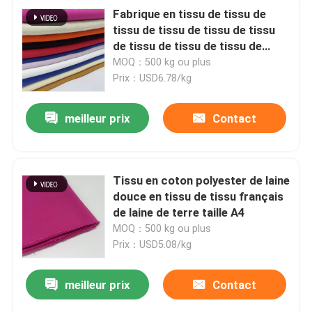
Fabrique en tissu de tissu de
tissu de tissu de tissu de tissu
de tissu de tissu de tissu de
tissu de tissu de tissu de tissu
MOQ：500 kg ou plus
de tissu de tissu de tissu de
Prix：USD6.78/kg
tissu de tissu de tissu de tissu
de tissu de tissu
meilleur prix
Contact
Tissu en coton polyester de laine
douce en tissu de tissu français
de laine de terre taille A4
MOQ：500 kg ou plus
Prix：USD5.08/kg
meilleur prix
Contact