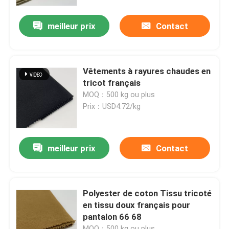
meilleur prix
Contact
Produits
Vidéos
Vêtements à rayures chaudes en
tricot français
Terry Fabric français
MOQ：500 kg ou plus
Prix：USD4.72/kg
Tissu visqueux de toile
meilleur prix
Contact
Tissu de laine polaire
Shell Fabric molle
Polyester de coton Tissu tricoté
en tissu doux français pour
pantalon 66 68
Tissus de broderie en coton
MOQ：500 kg ou plus