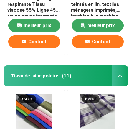
respirante Tissu
teintés en lin, textiles
viscose 55% Ligne 45%
ménagers imprimés,
rayon pour vêtements
lavables à la machine
pour femmes
meilleur prix
meilleur prix
Contact
Contact
Tissu de laine polaire
(11)