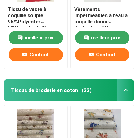
Tissu de veste à
Vêtements
coquille souple
imperméables à l'eau à
95%Polyester
coquille douce
5%Spandex 270gm
Protection UV
95%polyester 5%
meilleur prix
meilleur prix
spandex
Contact
Contact
Tissus de broderie en coton
(22)