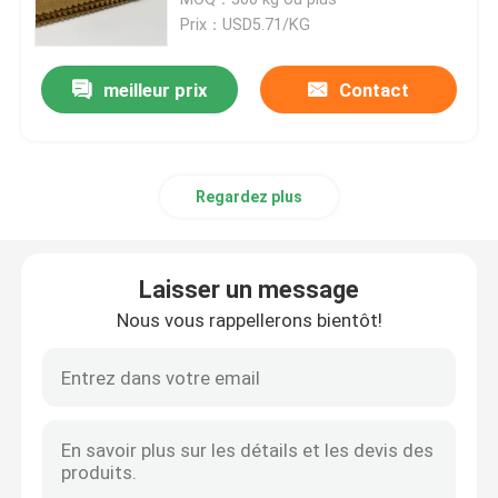
Prix：USD5.71/KG
Tissu de broderie de paillettes
meilleur prix
Contact
Tissus tissés en jacquard
Regardez plus
Tissus à tricoter en jacquard
Tissu de maillot de sport
Laisser un message
Nous vous rappellerons bientôt!
Textile tissé de tweed