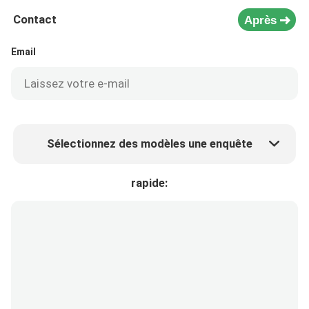
Contact
Après
Email
Sélectionnez des modèles une enquête
Prix ​​du produit
Min.order quantity
rapide:
Prélèvement d 'échantillons
Plus de détails