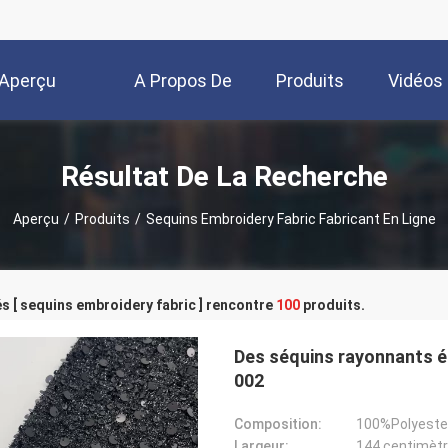
Aperçu
A Propos De
Produits
Vidéos
Nous
Résultat De La Recherche
Aperçu
/
Produits
/
Sequins Embroidery Fabric Fabricant En Ligne
s [ sequins embroidery fabric ] rencontre
100
produits.
Des séquins rayonnants é
002
Composition:
100%Polyeste
Largeur:
144 centimèt