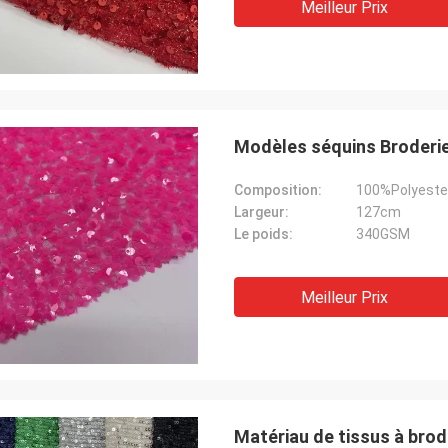
Meilleur Prix
Modèles séquins Broderie
Composition:
100%Polyeste
Largeur:
127cm
Le poids:
340GSM
Meilleur Prix
Matériau de tissus à brode