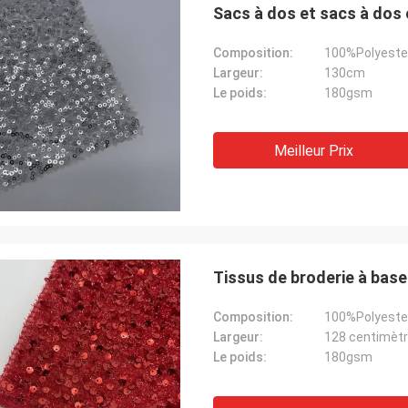
Sacs à dos et sacs à dos 
Composition:
100%Polyeste
Largeur:
130cm
Le poids:
180gsm
Meilleur Prix
Tissus de broderie à base
Composition:
100%Polyeste
Largeur:
128 centimèt
Le poids:
180gsm