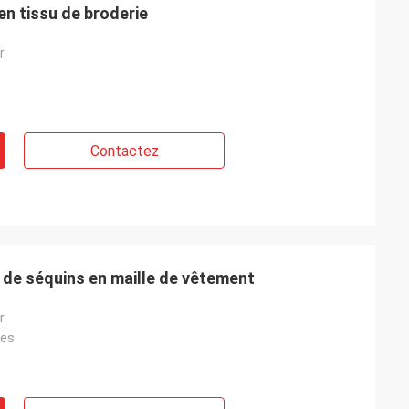
en tissu de broderie
r
Contactez
 de séquins en maille de vêtement
r
res