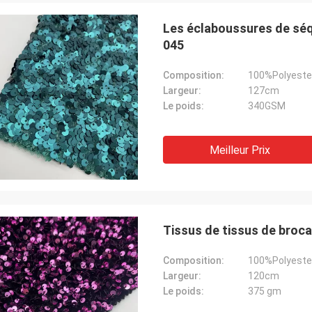
Les éclaboussures de séq
045
Composition:
100%Polyeste
Largeur:
127cm
Le poids:
340GSM
Meilleur Prix
Tissus de tissus de brocan
Composition:
100%Polyeste
Largeur:
120cm
Le poids:
375 gm