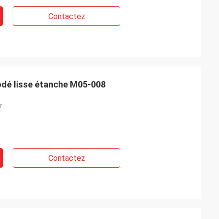
Contactez
odé lisse étanche M05-008
r
Contactez