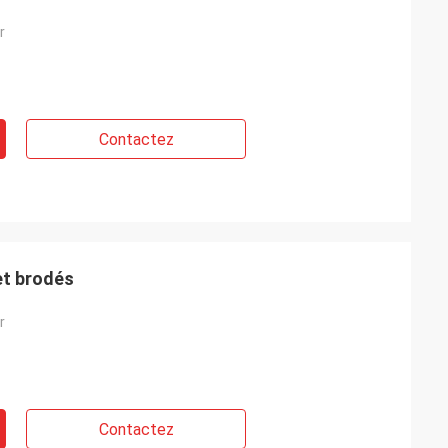
r
Contactez
et brodés
r
Contactez