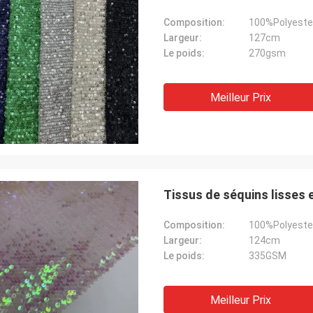
Composition:
100%Polyeste
Largeur:
127cm
Le poids:
270gsm
Meilleur Prix
Tissus de séquins lisses 
Composition:
100%Polyeste
Largeur:
124cm
Le poids:
335GSM
Meilleur Prix