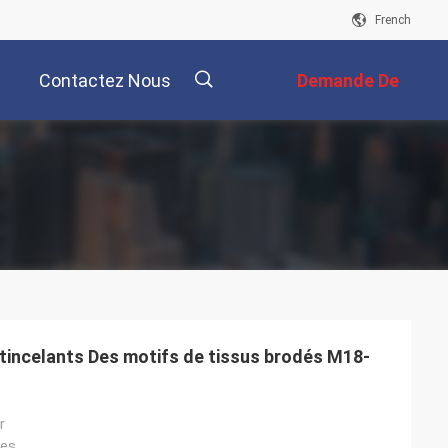
French
Contactez Nous
Demande De
Soumission
描
述
tincelants Des motifs de tissus brodés M18-
r
res