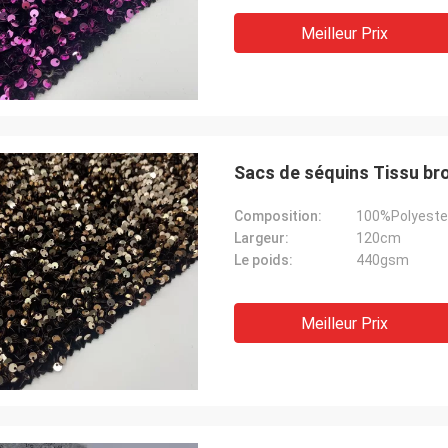
Meilleur Prix
Sacs de séquins Tissu br
Composition:
100%Polyeste
Largeur:
120cm
Le poids:
440gsm
Meilleur Prix