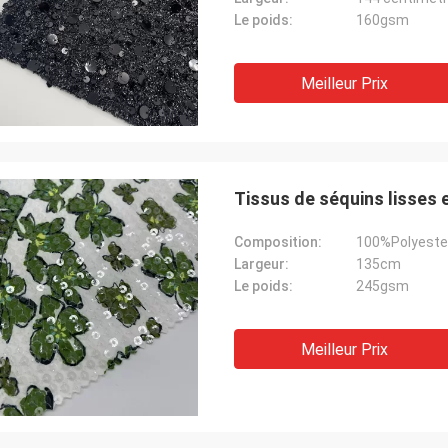
Le poids:
160gsm
Meilleur Prix
Tissus de séquins lisses 
Composition:
100%Polyeste
Largeur:
135cm
Le poids:
245gsm
Meilleur Prix