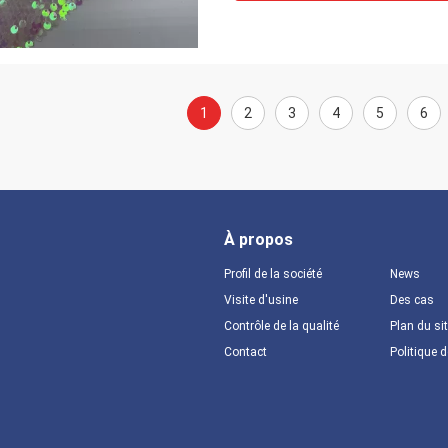
1
2
3
4
5
6
À propos
Profil de la société
News
Visite d'usine
Des cas
Contrôle de la qualité
Plan du si
Contact
Politique d