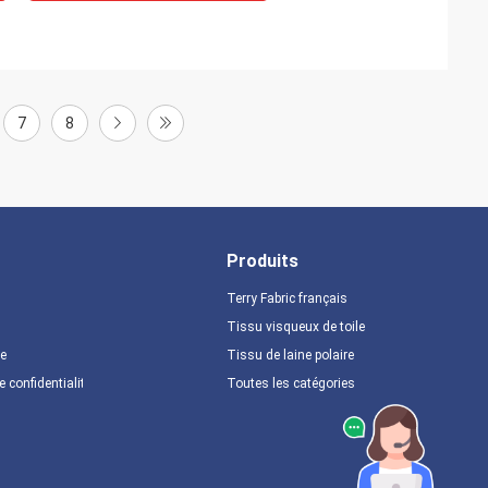
7
8
Produits
Terry Fabric français
Tissu visqueux de toile
te
Tissu de laine polaire
e confidentialité
Toutes les catégories