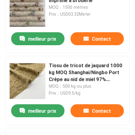
imprimé à broderie
MOQ：1500 mètres
Prix：USD03.32Meter
meilleur prix
Contact
Tissu de tricot de jaquard 1000
kg MOQ Shanghai/Ningbo Port
Crêpe au nid de miel 97%
Polyester 3% spandex 175cm
MOQ：500 kg ou plus
26gsm N07-079
Prix：USD9.5/kg
meilleur prix
Contact