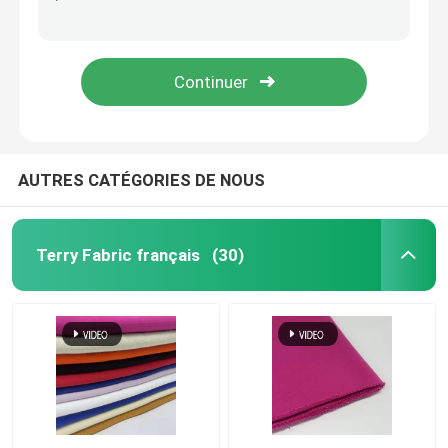
Tissus à tricoter à base de câbles de Jacquard de taille moyenne Tissus pour maison textile 49%R 24%N 24%P 3%SP 150CM 360GSM F01-051
Tissus de tissage à base de jacquard sur mesure pour chaussures F02-083
Tissu de laine polaire
Structure en tissu de tissage écologique F02-087
Chaussures à tricoter tissus jacquard textile moyen CMF01-052
Shell Fabric molle
Tissus de broderie en coton
AUTRES CATÉGORIES DE NOUS
Tissu de broderie de paillettes
Terry Fabric français
(30)
Tissus tissés en jacquard
Tissus à tricoter en jacquard
Tissu de maillot de sport