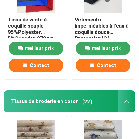
Tissu de veste à
Vêtements
coquille souple
imperméables à l'eau à
95%Polyester
coquille douce
5%Spandex 270gm
Protection UV
95%polyester 5%
meilleur prix
meilleur prix
spandex
Contact
Contact
Tissus de broderie en coton
(22)