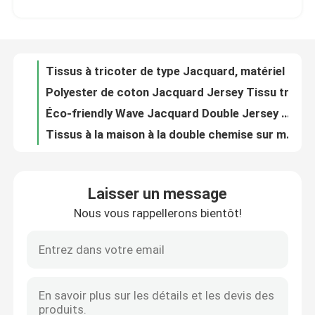
Polyester de coton Jacquard Jersey Tissu tricoté Waffle Matériau textile pour la maison 59%C 37%P 4%SP C14-058
Éco-friendly Wave Jacquard Double Jersey Tissu étirable pour la maison Nuage textile 72%C 24%R 4% C14-059
À propos de nous
Tissus à la maison à la double chemise sur mesure 59%P 36%C 6%SP 149CM 160GSM C14-060
Cable de polyester de coton tissé Jacquard Oui 89%P 6%M 5%SP 148CM 165GSM C03-021
Visite de l'usine
Tissus de tricot à base de jacquard de taille moyenne GSM 98%Polyester 2%Spandex 16CM 300GSN F01-050
Forme Différentes techniques de couleur Séquins brodés Matériau M01-043
Contrôle de la qualité
Vérités de l'écriture
Différents modèles disponibles séquins broderies vêtements formes disponibles M13-035
Nous contacter
Des séquins de tissu brodé de différents modèles et styles disponibles
Laisser un message
Différents modèles Broderie Tissu séquins Matériau de broderie M13-004
Nous vous rappellerons bientôt!
Demandez un devis
Des séquins de tissus brodés - divers modèles disponibles
Disponible en différentes couleurs Séquins Tissu brodé avec tissu brodé M13-018
Différentes caractéristiques Disponibles séquins broderies Tissu avec broderie Oui pour différents poids M13-013
Terry Fabric français
Tissu brodé d'épaisseurs et techniques différentes
Disponible en poids varié Séquins Tissu de broderie avec différents modèles et caractéristiques M13-024
Tissu visqueux de toile