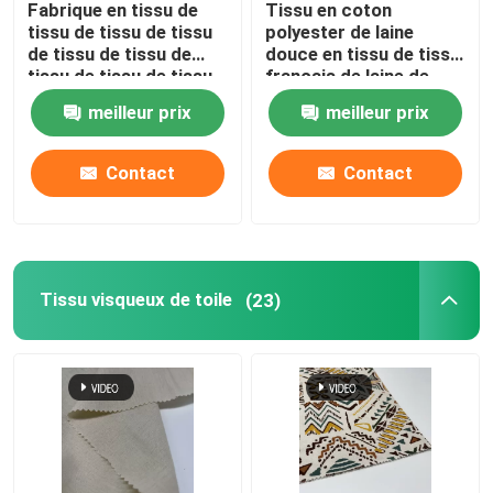
Fabrique en tissu de
Tissu en coton
tissu de tissu de tissu
polyester de laine
Textile tissé de tweed
de tissu de tissu de
douce en tissu de tissu
tissu de tissu de tissu
français de laine de
de tissu de tissu de
terre taille A4
meilleur prix
meilleur prix
tissu de tissu de tissu
de tissu de tissu de
tissu de tissu de tissu
Contact
Contact
de tissu de tissu de
tissu
Tissu visqueux de toile
(23)