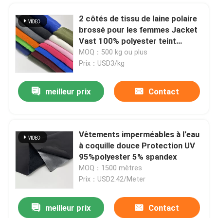
2 côtés de tissu de laine polaire
brossé pour les femmes Jacket
Vast 100% polyester teint
160gm chaud
MOQ：500 kg ou plus
Prix：USD3/kg
meilleur prix
Contact
Vêtements imperméables à l'eau
à coquille douce Protection UV
À la maison
95%polyester 5% spandex
MOQ：1500 mètres
Prix：USD2.42/Meter
Produits
meilleur prix
Contact
Tissus à tricoter de type Jacquard, matériel de fabrication 98%P 2%Sp 160cm 360gsm C13-094
Vidéos