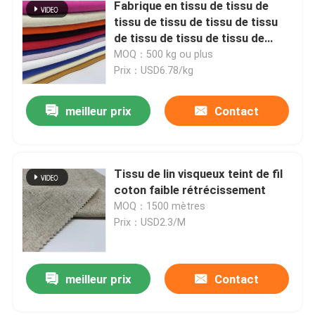
Fabrique en tissu de tissu de
tissu de tissu de tissu de tissu
de tissu de tissu de tissu de
tissu de tissu de tissu de tissu
MOQ：500 kg ou plus
de tissu de tissu de tissu de
Prix：USD6.78/kg
tissu de tissu de tissu de tissu
de tissu de tissu
meilleur prix
Contact
Tissu de lin visqueux teint de fil
coton faible rétrécissement
MOQ：1500 mètres
Prix：USD2.3/M
meilleur prix
Contact