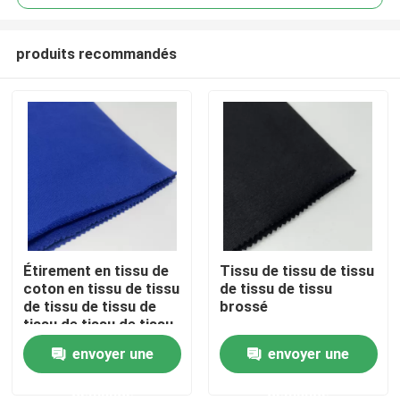
produits recommandés
Étirement en tissu de
Tissu de tissu de tissu
Accueil
coton en tissu de tissu
de tissu de tissu
de tissu de tissu de
brossé
tissu de tissu de tissu
A propos de nous
de tissu de tissu de
envoyer une
envoyer une
tissu de tissu de tissu
de tissu de tissu de
demande
demande
Contacts
tissu de tissu