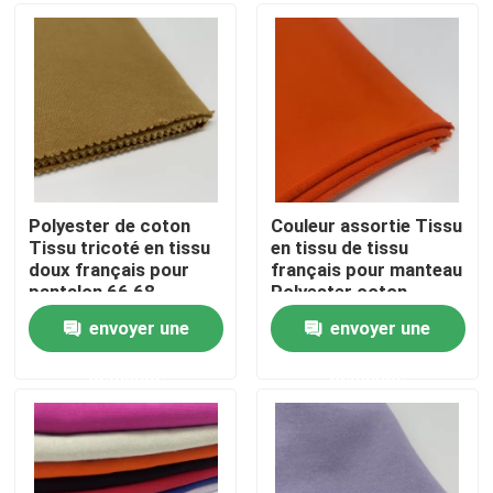
Produits
Vidéos
Terry Fabric français
Polyester de coton
Couleur assortie Tissu
Tissu tricoté en tissu
en tissu de tissu
doux français pour
français pour manteau
Tissu visqueux de toile
pantalon 66 68
Polyester coton
envoyer une
envoyer une
Tissu de laine polaire
demande
demande
Shell Fabric molle
Tissus de broderie en coton