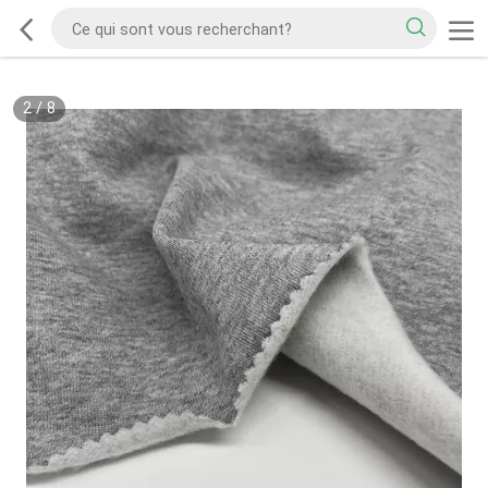
2
/
8