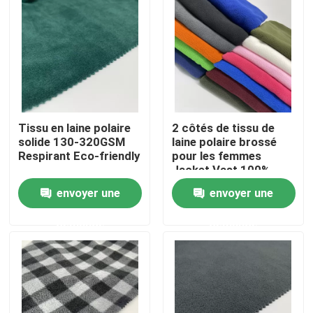
Tissu en laine polaire
2 côtés de tissu de
solide 130-320GSM
laine polaire brossé
Respirant Eco-friendly
pour les femmes
Jacket Vast 100%
polyester teint 160gm
envoyer une
envoyer une
chaud
Accueil
demande
demande
A propos de nous
Contacts