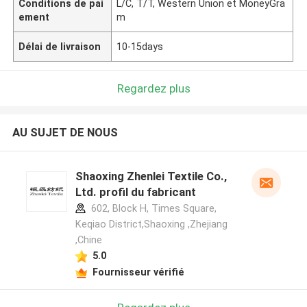
Conditions de pai
L/C, T/T, Western Union et MoneyGra
ement
m
Délai de livraison
10-15days
Regardez plus
AU SUJET DE NOUS
Shaoxing Zhenlei Textile Co.,
Ltd. profil du fabricant
602, Block H, Times Square,
Keqiao District,Shaoxing ,Zhejiang
,Chine
5.0
Fournisseur vérifié