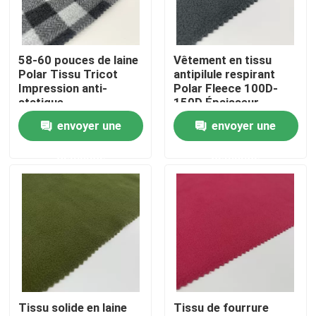
Produits
58-60 pouces de laine
Vêtement en tissu
Polar Tissu Tricot
antipilule respirant
Vidéos
Impression anti-
Polar Fleece 100D-
statique
150D Épaisseur
moyenne
envoyer une
envoyer une
Terry Fabric français
demande
demande
Tissu visqueux de toile
Tissu de laine polaire
Shell Fabric molle
Tissu solide en laine
Tissu de fourrure
Tissus de broderie en coton