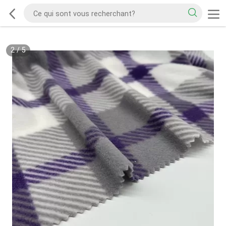
2
/
5