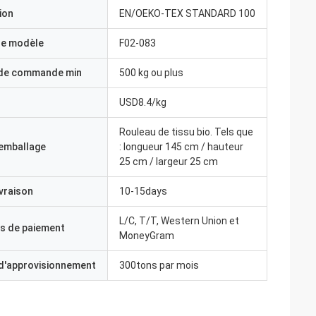
ion
EN/OEKO-TEX STANDARD 100
e modèle
F02-083
 de commande min
500 kg ou plus
USD8.4/kg
Rouleau de tissu bio. Tels que
'emballage
: longueur 145 cm / hauteur
25 cm / largeur 25 cm
ivraison
10-15days
L/C, T/T, Western Union et
s de paiement
MoneyGram
 d'approvisionnement
300tons par mois