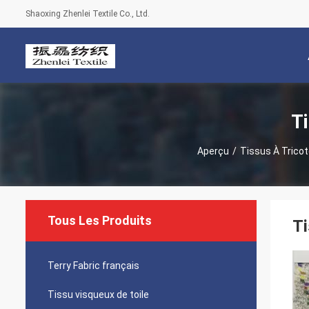
Shaoxing Zhenlei Textile Co., Ltd.
Ti
Aperçu
/
Tissus À Trico
Tous Les Produits
Ti
Terry Fabric français
Tissu visqueux de toile