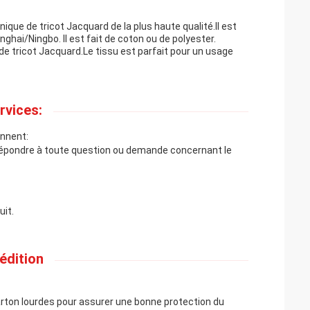
nique de tricot Jacquard de la plus haute qualité.Il est
ghai/Ningbo. Il est fait de coton ou de polyester.
de tricot Jacquard.Le tissu est parfait pour un usage
rvices:
ennent:
ur répondre à toute question ou demande concernant le
uit.
édition
arton lourdes pour assurer une bonne protection du