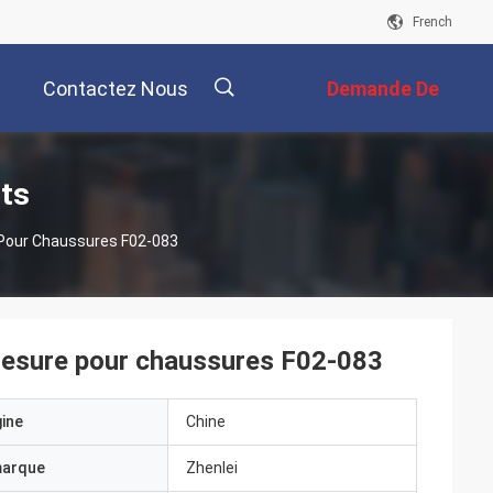
French
Contactez Nous
Demande De
Soumission
描
its
 Pour Chaussures F02-083
述
 mesure pour chaussures F02-083
gine
Chine
marque
Zhenlei