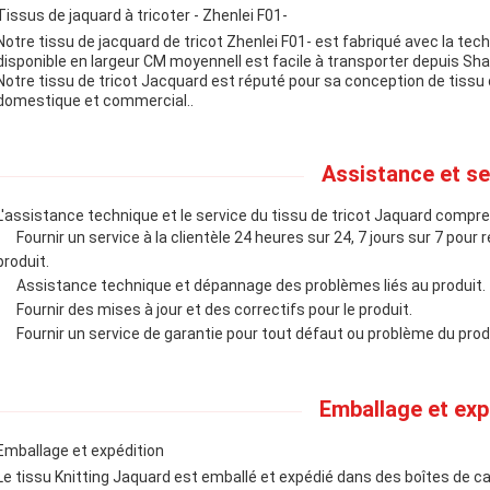
Tissus de jaquard à tricoter - Zhenlei F01-
Notre tissu de jacquard de tricot Zhenlei F01- est fabriqué avec la tech
disponible en largeur CM moyenneIl est facile à transporter depuis Shan
Notre tissu de tricot Jacquard est réputé pour sa conception de tissu 
domestique et commercial..
Assistance et se
L'assistance technique et le service du tissu de tricot Jaquard compr
Fournir un service à la clientèle 24 heures sur 24, 7 jours sur 7 po
produit.
Assistance technique et dépannage des problèmes liés au produit.
Fournir des mises à jour et des correctifs pour le produit.
Fournir un service de garantie pour tout défaut ou problème du prod
Emballage et exp
Emballage et expédition
Le tissu Knitting Jaquard est emballé et expédié dans des boîtes de c