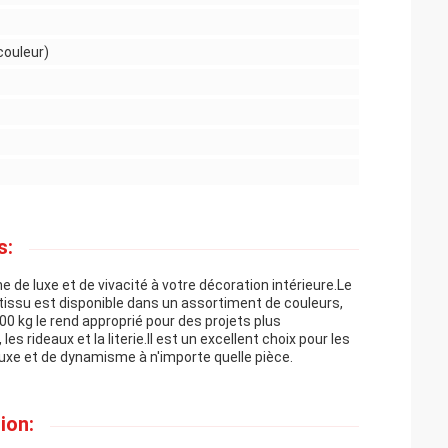
couleur)
s:
e de luxe et de vivacité à votre décoration intérieure.Le
 tissu est disponible dans un assortiment de couleurs,
00 kg le rend approprié pour des projets plus
es rideaux et la literie.Il est un excellent choix pour les
luxe et de dynamisme à n'importe quelle pièce.
ion: