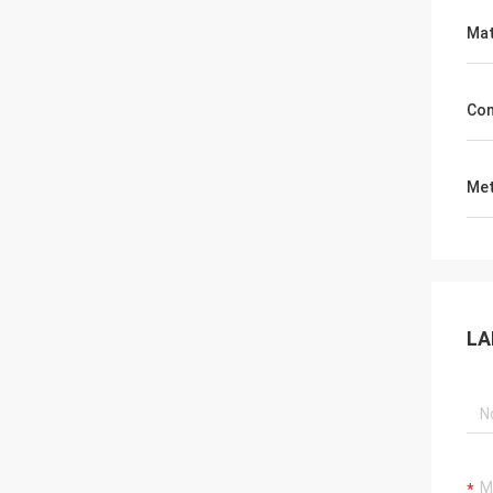
Mat
Com
Met
LA