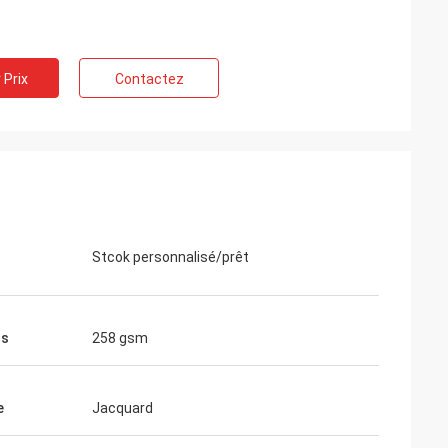
 Prix
Contactez
Stcok personnalisé/prêt
ds
258 gsm
e
Jacquard