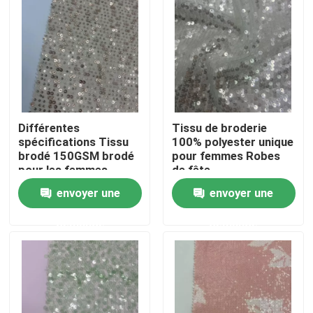
Différentes
Tissu de broderie
spécifications Tissu
100% polyester unique
brodé 150GSM brodé
pour femmes Robes
pour les femmes
de fête
envoyer une
envoyer une
Accueil
demande
demande
A propos de nous
Contacts