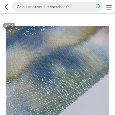
2
/
4