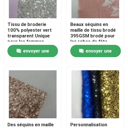
Produits
Tissu de broderie
Beaux séquins en
100% polyester vert
maille de tissu brodé
Vidéos
transparent Unique
395GSM brodé pour
pour les femmes
les robes de fête
envoyer une
envoyer une
Terry Fabric français
demande
demande
Tissu visqueux de toile
Tissu de laine polaire
Shell Fabric molle
Des séquins en maille
Personnalisation
Tissus de broderie en coton