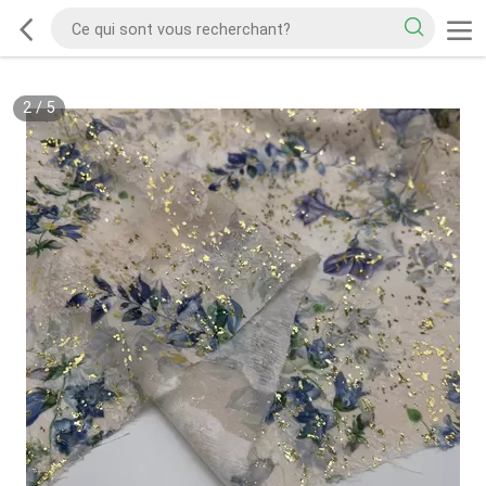
2
/
5