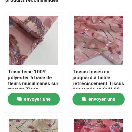
Tissu tissé 100%
Tissus tissés en
polyester à base de
jacquard à faible
fleurs musulmanes sur
rétrécissement Tissus
mesure Tissu
découpés en foil L02-
Accueil
jacquard à couleur
026
envoyer une
envoyer une
pure
demande
demande
A propos de nous
Contacts