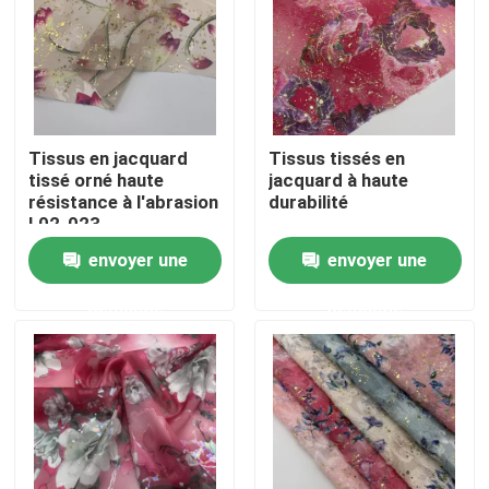
Produits
Vidéos
Tissus en jacquard
Tissus tissés en
tissé orné haute
jacquard à haute
Terry Fabric français
résistance à l'abrasion
durabilité
L02-023
envoyer une
envoyer une
Tissu visqueux de toile
demande
demande
Tissu de laine polaire
Shell Fabric molle
Tissus de broderie en coton