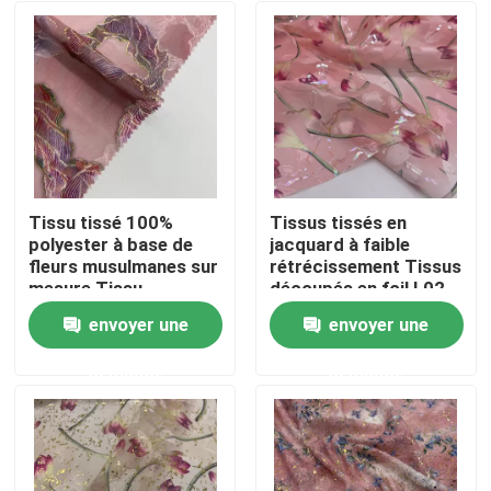
Tissu tissé 100%
Tissus tissés en
polyester à base de
jacquard à faible
fleurs musulmanes sur
rétrécissement Tissus
mesure Tissu
découpés en foil L02-
jacquard à couleur
026
envoyer une
envoyer une
pure
Accueil
demande
demande
A propos de nous
Contacts