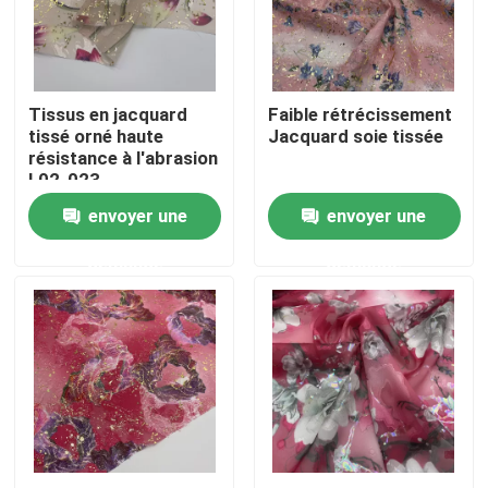
Produits
Tissus en jacquard
Faible rétrécissement
Vidéos
tissé orné haute
Jacquard soie tissée
résistance à l'abrasion
L02-023
Terry Fabric français
envoyer une
envoyer une
demande
demande
Tissu visqueux de toile
Tissu de laine polaire
Shell Fabric molle
Tissus de broderie en coton