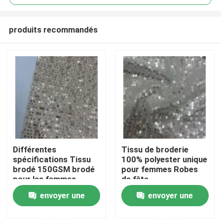
produits recommandés
Différentes
Tissu de broderie
Accueil
spécifications Tissu
100% polyester unique
brodé 150GSM brodé
pour femmes Robes
pour les femmes
de fête
A propos de nous
envoyer une
envoyer une
demande
demande
Contacts