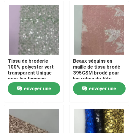
Produits
Vidéos
Terry Fabric français
Tissu de broderie
Beaux séquins en
100% polyester vert
maille de tissu brodé
transparent Unique
395GSM brodé pour
Tissu visqueux de toile
pour les femmes
les robes de fête
envoyer une
envoyer une
Tissu de laine polaire
demande
demande
Shell Fabric molle
Tissus de broderie en coton