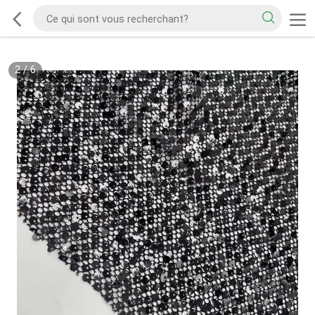
2
/
6