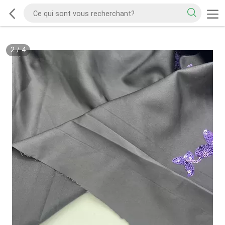
2
/
4