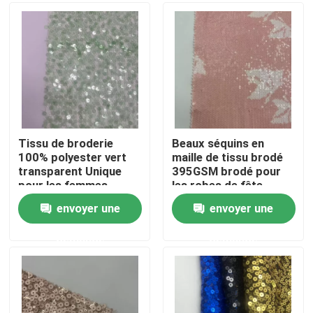
Produits
Vidéos
Terry Fabric français
Tissu de broderie
Beaux séquins en
100% polyester vert
maille de tissu brodé
transparent Unique
395GSM brodé pour
Tissu visqueux de toile
pour les femmes
les robes de fête
envoyer une
envoyer une
Tissu de laine polaire
demande
demande
Shell Fabric molle
Tissus de broderie en coton