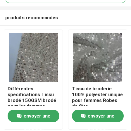
produits recommandés
Différentes
Tissu de broderie
Accueil
spécifications Tissu
100% polyester unique
brodé 150GSM brodé
pour femmes Robes
pour les femmes
de fête
A propos de nous
envoyer une
envoyer une
demande
demande
Contacts