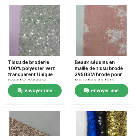
Produits
Vidéos
Terry Fabric français
Tissu de broderie
Beaux séquins en
100% polyester vert
maille de tissu brodé
transparent Unique
395GSM brodé pour
Tissu visqueux de toile
pour les femmes
les robes de fête
envoyer une
envoyer une
Tissu de laine polaire
demande
demande
Shell Fabric molle
Tissus de broderie en coton