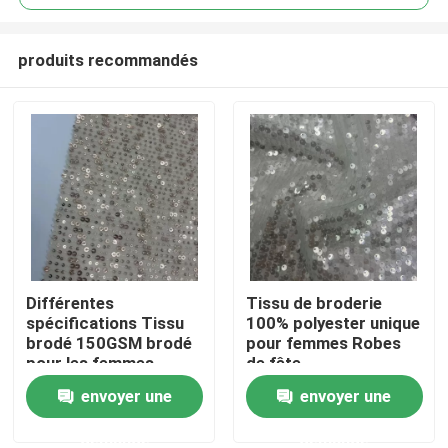
produits recommandés
Différentes
Tissu de broderie
Accueil
spécifications Tissu
100% polyester unique
brodé 150GSM brodé
pour femmes Robes
pour les femmes
de fête
A propos de nous
envoyer une
envoyer une
demande
demande
Contacts