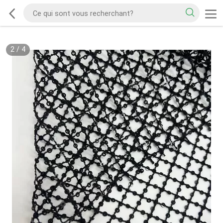
2
/
4