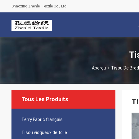
Shaoxing Zhenlei Textile Co., Ltd.
Ti
Aperçu
/
Tissu De Brode
Tous Les Produits
Ti
Terry Fabric français
Tissu visqueux de toile