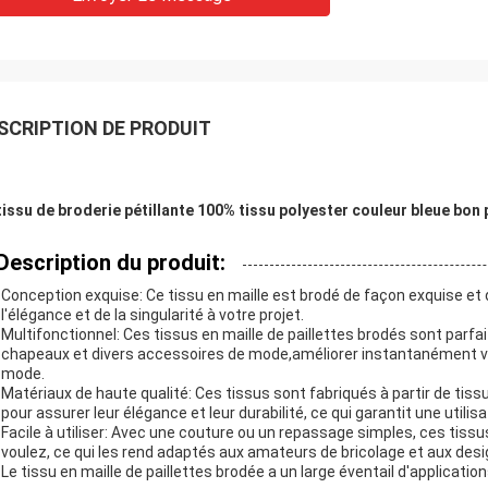
SCRIPTION DE PRODUIT
tissu de broderie pétillante 100% tissu polyester couleur bleue bon 
Description du produit:
Conception exquise: Ce tissu en maille est brodé de façon exquise et 
l'élégance et de la singularité à votre projet.
Multifonctionnel: Ces tissus en maille de paillettes brodés sont parf
chapeaux et divers accessoires de mode,améliorer instantanément vot
mode.
Matériaux de haute qualité: Ces tissus sont fabriqués à partir de tis
pour assurer leur élégance et leur durabilité, ce qui garantit une utilisa
Facile à utiliser: Avec une couture ou un repassage simples, ces tis
voulez, ce qui les rend adaptés aux amateurs de bricolage et aux des
Le tissu en maille de paillettes brodée a un large éventail d'applicatio