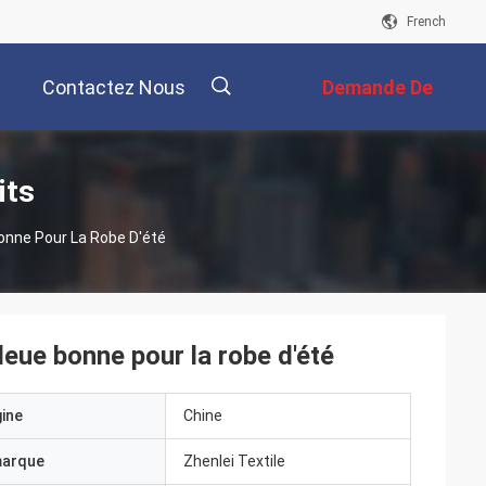
French
Contactez Nous
Demande De
Soumission
描
its
onne Pour La Robe D'été
述
leue bonne pour la robe d'été
gine
Chine
marque
Zhenlei Textile