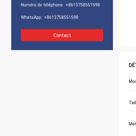
Numéro de téléphone :
+8613758551598
WhatsApp :
+8613758551598
Contact
DÉ
Mo
Tail
Mat