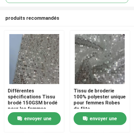
produits recommandés
Différentes
Tissu de broderie
Accueil
spécifications Tissu
100% polyester unique
brodé 150GSM brodé
pour femmes Robes
pour les femmes
de fête
A propos de nous
envoyer une
envoyer une
demande
demande
Contacts