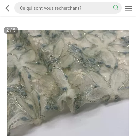
2
/
5