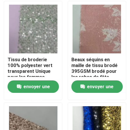
Produits
Vidéos
Terry Fabric français
Tissu de broderie
Beaux séquins en
100% polyester vert
maille de tissu brodé
transparent Unique
395GSM brodé pour
Tissu visqueux de toile
pour les femmes
les robes de fête
envoyer une
envoyer une
Tissu de laine polaire
demande
demande
Shell Fabric molle
Tissus de broderie en coton