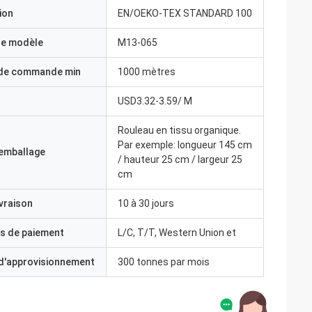
ion
EN/OEKO-TEX STANDARD 100
e modèle
M13-065
 de commande min
1000 mètres
USD3.32-3.59/ M
Rouleau en tissu organique.
Par exemple: longueur 145 cm
'emballage
/ hauteur 25 cm / largeur 25
cm
ivraison
10 à 30 jours
s de paiement
L/C, T/T, Western Union et
 d'approvisionnement
300 tonnes par mois