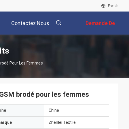
French
Contactez Nous
Demande De
Soumission
描
its
 Brodé Pour Les Femmes
述
50GSM brodé pour les femmes
gine
Chine
marque
Zhenlei Textile