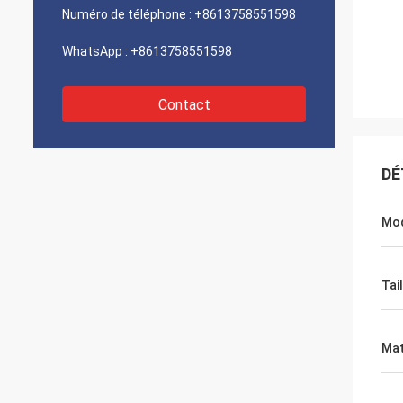
Numéro de téléphone :
+8613758551598
WhatsApp :
+8613758551598
Contact
DÉ
Mo
Tail
Mat