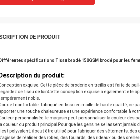
SCRIPTION DE PRODUIT
Différentes spécifications Tissu brodé 150GSM brodé pour les fe
Description du produit:
Laisser un message
Nous vous rappellerons bientôt!
Conception exquise: Cette pièce de broderie en treillis est faite de pa
regardez ce tissu de loinCette conception exquise a également été ap
tempérament noble.
Doux et confortable: fabriqué en tissu en maille de haute qualité, ce p
apporter une touche chaleureuse et une expérience confortable à votre
Couleur personnalisée: le magasin peut personnaliser la couleur des pa
la couleur du produit principal.Pour que les gens ne se lassent jamais d
Il est polyvalent: il peut être utilisé pour fabriquer des vêtements, des
s'agisse de réaliser des robes, des foulards, des rideaux ou des oreiller