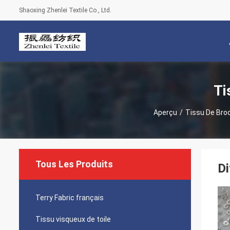
Shaoxing Zhenlei Textile Co., Ltd.
Ti
Aperçu
/
Tissu De Brod
Tous Les Produits
Di
Terry Fabric français
Tissu visqueux de toile