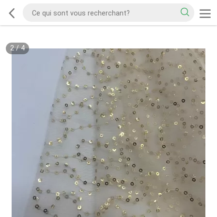
2
/
4