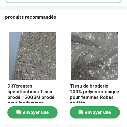
produits recommandés
Différentes
Tissu de broderie
Accueil
spécifications Tissu
100% polyester unique
brodé 150GSM brodé
pour femmes Robes
pour les femmes
de fête
A propos de nous
envoyer une
envoyer une
demande
demande
Contacts