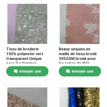
Produits
Vidéos
Terry Fabric français
Tissu de broderie
Beaux séquins en
100% polyester vert
maille de tissu brodé
transparent Unique
395GSM brodé pour
Tissu visqueux de toile
pour les femmes
les robes de fête
envoyer une
envoyer une
Tissu de laine polaire
demande
demande
Shell Fabric molle
Tissus de broderie en coton